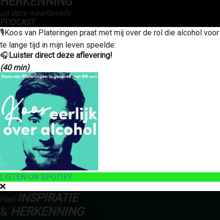
HERKENNING
uit deze waardevolle
PODCAST
🎙Koos van Plateringen praat met mij over de rol die alcohol voor
te lange tijd in mijn leven speelde:
🎧
Luister direct deze aflevering!
(40 min)
LISTEN ON SPOTIFY
INSPIRATIE
Haal
&
HERKENNING