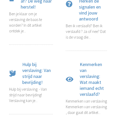
af? De weg naar
Herken de
herstel!
signalen en
vind jouw
Ben je klaar om je
antwoord
verslaving de baas te
worden? In dit artikel
Ben ik verslaafd? Ben ik
ontdek je...
verslaafd ? Ja of nee? Dat
is de vraag die...
Hulp bij
Kenmerken
verslaving: Van
van
strijd naar
verslaving:
bevrijding!
Wat maakt
iemand echt
Hulp bij verslaving - Van
verslaafd?
strijd naar bevrijding!
Verslaving kan je...
Kenmerken van verslaving
Kenmerken van verslaving
, daar gaat dit artikel...