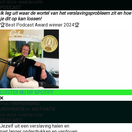
uit deze waardevolle
PODCAST
Ik leg uit waar de wortel van het verslavingsprobleem zit
en hoe
je dit op kan lossen!
🏆Best Podcast Award winner 2024🏆
LUISTER NU OP SPOTIFY
Haal
HERKENNING
,
INSPIRATIE
en
MOTIVATIE
uit deze waardevolle:
PODCAST!
Jezelf uit een verslaving halen en
niet langer onderdrukken en verdoven: