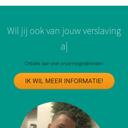
W
i
l
j
i
j
o
o
k
v
a
n
j
o
u
w
v
e
r
s
l
a
v
i
n
g
a
f
?
Ontdek dan snel
onze
mogelijkheden:
IK WIL MEER INFORMATIE!